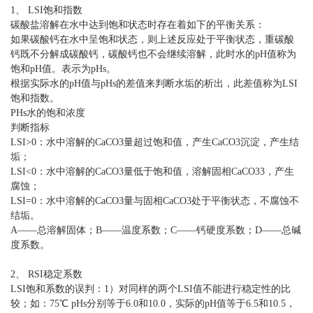
1、 LSI饱和指数
碳酸盐溶解在水中达到饱和状态时存在着如下的平衡关系：
如果碳酸钙在水中呈饱和状态，则上述反应处于平衡状态，重碳酸
钙既不分解成碳酸钙，碳酸钙也不会继续溶解，此时水的pH值称为
饱和pH值。表示为pHs。
根据实际水的pH值与pHs的差值来判断水垢的析出，此差值称为LSI
饱和指数。
PHs水的饱和浓度
判断指标
LSI>0：水中溶解的CaCO3量超过饱和值，产生CaCO3沉淀，产生结
垢；
LSI<0：水中溶解的CaCO3量低于饱和值，溶解固相CaCO33，产生
腐蚀；
LSI=0：水中溶解的CaCO3量与固相CaCO3处于平衡状态，不腐蚀不
结垢。
A——总溶解固体；B——温度系数；C——钙硬度系数；D——总碱
度系数。
2、 RSI稳定系数
LSI饱和系数的误判：1）对同样的两个LSI值不能进行稳定性的比
较；如：75℃ pHs分别等于6.0和10.0，实际的pH值等于6.5和10.5，