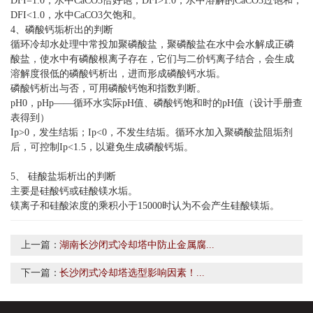
DFI=1.0，水中CaCO3恰好饱；DFI>1.0，水中溶解的CaCO3过饱和；
DFI<1.0，水中CaCO3欠饱和。
4、磷酸钙垢析出的判断
循环冷却水处理中常投加聚磷酸盐，聚磷酸盐在水中会水解成正磷
酸盐，使水中有磷酸根离子存在，它们与二价钙离子结合，会生成
溶解度很低的磷酸钙析出，进而形成磷酸钙水垢。
磷酸钙析出与否，可用磷酸钙饱和指数判断。
pH0，pHp——循环水实际pH值、磷酸钙饱和时的pH值（设计手册查
表得到）
Ip>0，发生结垢；Ip<0，不发生结垢。循环水加入聚磷酸盐阻垢剂
后，可控制Ip<1.5，以避免生成磷酸钙垢。
5、 硅酸盐垢析出的判断
主要是硅酸钙或硅酸镁水垢。
镁离子和硅酸浓度的乘积小于15000时认为不会产生硅酸镁垢。
上一篇：
湖南长沙闭式冷却塔中防止金属腐...
下一篇：
长沙闭式冷却塔选型影响因素！...