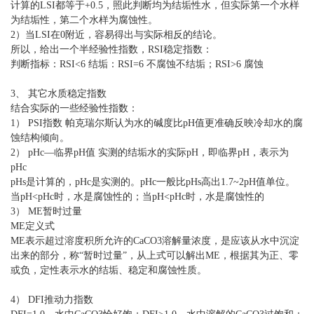
计算的LSI都等于+0.5，照此判断均为结垢性水，但实际第一个水样
为结垢性，第二个水样为腐蚀性。
2）当LSI在0附近，容易得出与实际相反的结论。
所以，给出一个半经验性指数，RSI稳定指数：
判断指标：RSI<6 结垢：RSI=6 不腐蚀不结垢；RSI>6 腐蚀
3、 其它水质稳定指数
结合实际的一些经验性指数：
1） PSI指数 帕克瑞尔斯认为水的碱度比pH值更准确反映冷却水的腐
蚀结构倾向。
2） pHc—临界pH值 实测的结垢水的实际pH，即临界pH，表示为
pHc
pHs是计算的，pHc是实测的。pHc一般比pHs高出1.7~2pH值单位。
当pH<pHc时，水是腐蚀性的；当pH<pHc时，水是腐蚀性的
3） ME暂时过量
ME定义式
ME表示超过溶度积所允许的CaCO3溶解量浓度，是应该从水中沉淀
出来的部分，称“暂时过量”，从上式可以解出ME，根据其为正、零
或负，定性表示水的结垢、稳定和腐蚀性质。
4） DFI推动力指数